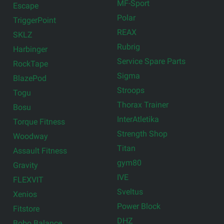
MF-Sport
Escape
Polar
TriggerPoint
REAX
SKLZ
Rubrig
Harbinger
Service Spare Parts
RockTape
Sigma
BlazePod
Stroops
Togu
Thorax Trainer
Bosu
InterAtletika
Torque Fitness
Strength Shop
Woodway
Titan
Assault Fitness
gym80
Gravity
IVE
FLEXVIT
Sveltus
Xenios
Power Block
Fitstore
DHZ
Bobo Balance