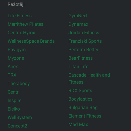
Ražotāji
Life Fitness
GymNext
Merrithew Pilates
Dynamax
Centr x Hyrox
Jordan Fitness
WellnessSpace Brands
Franziski Sports
Pavigym
Perform Better
Myzone
BearFitness
Airex
Titan Life
TRX
Cascade Health and
Fitness
Therabody
RDX Sports
Centr
Bodylastics
Inspire
Bulgarian Bag
Eleiko
Element Fitness
WellSystem
Mad Max
Concept2