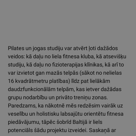
Pilates un jogas studiju var atvērt ļoti dažādos
veidos: kā daļu no liela fitnesa kluba, kā atsevišķu
studiju, kā daļu no fizioterapijas klīnikas, kā arī to
var izvietot gan mazās telpās (sākot no nelielas
16 kvadrātmetru platības) līdz pat lielākām
daudzfunkcionālām telpām, kas ietver dažādas
grupu nodarbību un privāto treniņu zonas.
Paredzams, ka nākotnē mēs redzēsim vairāk uz
veselību un holistisku labsajūtu orientētu fitnesa
piedāvājumu, tāpēc šobrīd Baltijā ir liels
potenciāls šādu projektu izveidei. Saskaņā ar