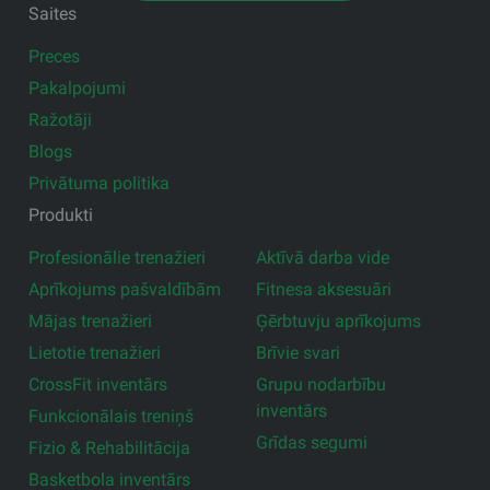
Saites
Preces
Pakalpojumi
Ražotāji
Blogs
Privātuma politika
Produkti
Profesionālie trenažieri
Aktīvā darba vide
Aprīkojums pašvaldībām
Fitnesa aksesuāri
Mājas trenažieri
Ģērbtuvju aprīkojums
Lietotie trenažieri
Brīvie svari
CrossFit inventārs
Grupu nodarbību
inventārs
Funkcionālais treniņš
Grīdas segumi
Fizio & Rehabilitācija
Basketbola inventārs