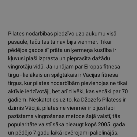
Pilates nodarbības piedzīvo uzplaukumu visā
pasaulē, taču tas tā nav bijis vienmēr. Tikai
pēdējos gados šī prāta un ķermeņa kustība ir
kļuvusi plaši izprasta un pieprasīta dažādu
vingrotāju vidū. Ja runājam par Eiropas fitnesa
tirgu - lielākais un spilgtākais ir Vācijas fitnesa
tirgus, kur pilates nodarbībām pievienojas ne tikai
aktīvie iedzīvotāji, bet arī cilvēki, kas vecāki par 70
gadiem. Neskatoties uz to, ka Džozefs Pilatess ir
dzimis Vācijā, pilates ne vienmēr ir bijusi labi
pazīstama vingrošanas metode šajā valstī, tās
popularitāte valstī sāka pieaugt kopš 2005. gada
un pēdējo 7 gadu laikā ievērojami palielinājās.