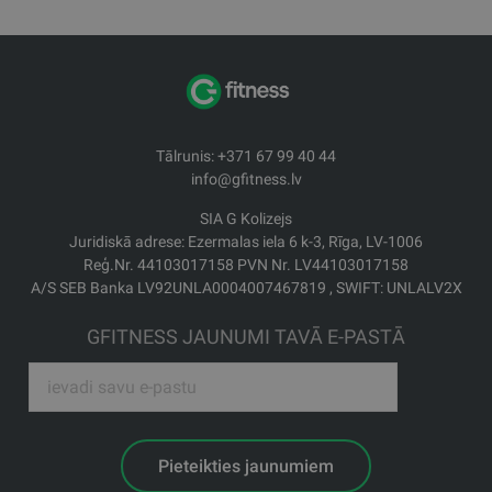
Tālrunis: +371 67 99 40 44
info@gfitness.lv
SIA G Kolizejs
Juridiskā adrese: Ezermalas iela 6 k-3, Rīga, LV-1006
Reģ.Nr. 44103017158 PVN Nr. LV44103017158
A/S SEB Banka LV92UNLA0004007467819 , SWIFT: UNLALV2X
GFITNESS JAUNUMI TAVĀ E-PASTĀ
Pieteikties jaunumiem