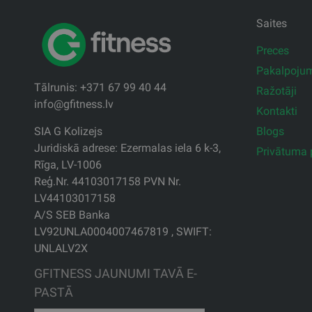
Saites
Preces
Pakalpoju
Tālrunis: +371 67 99 40 44
Ražotāji
info@gfitness.lv
Kontakti
Blogs
SIA G Kolizejs
Juridiskā adrese: Ezermalas iela 6 k-3,
Privātuma p
Rīga, LV-1006
Reģ.Nr. 44103017158 PVN Nr.
LV44103017158
A/S SEB Banka
LV92UNLA0004007467819 , SWIFT:
UNLALV2X
GFITNESS JAUNUMI TAVĀ E-
PASTĀ