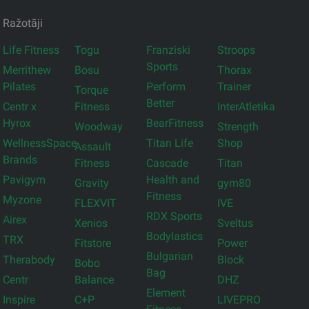
Ražotāji
Life Fitness
Togu
Franziski
Stroops
Sports
Merrithew
Bosu
Thorax
Pilates
Perform
Trainer
Torque
Better
Centr x
Fitness
InterAtletika
Hyrox
BearFitness
Woodway
Strength
WellnessSpace
Titan Life
Shop
Assault
Brands
Fitness
Cascade
Titan
Pavigym
Health and
Gravity
gym80
Fitness
Myzone
FLEXVIT
IVE
RDX Sports
Airex
Xenios
Sveltus
Bodylastics
TRX
Fitstore
Power
Bulgarian
Therabody
Block
Bobo
Bag
Centr
Balance
DHZ
Element
Inspire
C+P
LIVEPRO