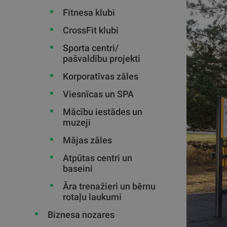
Fitnesa klubi
CrossFit klubi
Sporta centri/
pašvaldību projekti
Korporatīvas zāles
Viesnīcas un SPA
Mācību iestādes un
muzeji
Mājas zāles
Atpūtas centri un
baseini
Āra trenažieri un bērnu
rotaļu laukumi
Biznesa nozares