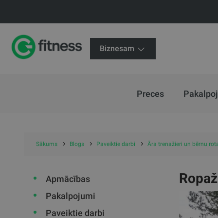
Biznesam
Preces
Pakalpo
Sākums
Blogs
Paveiktie darbi
Āra trenažieri un bērnu ro
Ropažu
Apmācības
Pakalpojumi
Paveiktie darbi