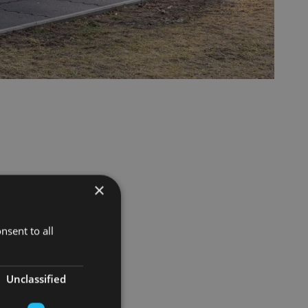
×
nsent to all
Unclassified