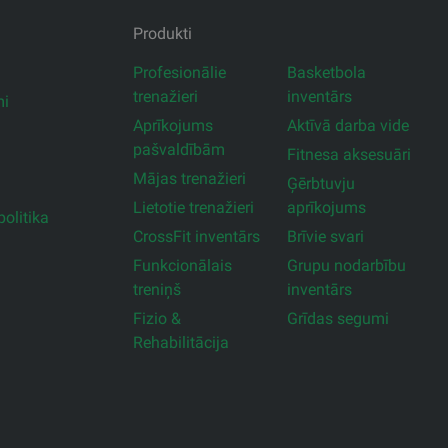
Produkti
Profesionālie
Basketbola
trenažieri
inventārs
mi
Aprīkojums
Aktīvā darba vide
pašvaldībām
Fitnesa aksesuāri
Mājas trenažieri
Ģērbtuvju
Lietotie trenažieri
aprīkojums
olitika
CrossFit inventārs
Brīvie svari
Funkcionālais
Grupu nodarbību
treniņš
inventārs
Fizio &
Grīdas segumi
Rehabilitācija