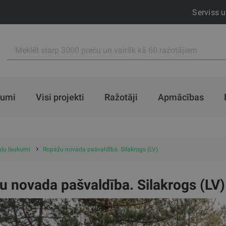
Serviss 
jumi
Visi projekti
Ražotāji
Apmācības
taļu laukumi
Ropažu novada pašvaldība. Silakrogs (LV)
 novada pašvaldība. Silakrogs (LV)