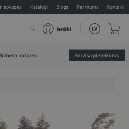
un apkopes
Katalogi
Blogs
Par mums
Kontakti
LV
Ienākt
Biznesa nozares
Servisa pieteikums