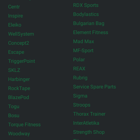
RDX Sports
Centr
Bodylastics
Inspire
Bulgarian Bag
Eleiko
Element Fitness
WellSystem
Mad Max
Concept2
MF-Sport
Escape
Polar
TriggerPoint
REAX
SKLZ
Rubrig
Harbinger
Service Spare Parts
RockTape
Sigma
BlazePod
Stroops
Togu
Thorax Trainer
Bosu
InterAtletika
Torque Fitness
Strength Shop
Woodway