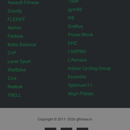
Titan
Assault Fitness
gym80
Gravity
IVE
FLEXVIT
Sveltus
Xenios
Power Block
Fitstore
DHZ
Bobo Balance
LIVEPRO
C+P
Lifemaxx
Lever Sport
Indoor Cycling Group
Wattbike
Exxentric
Ziva
Optimum11
Reebok
Align Pilates
YBELL
Copyright © 2011- 2026 gfitness.lv