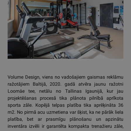
Volume Design, viens no vadošajiem gaismas reklāmu
ražotājiem Baltijā, 2020. gadā atvēra jaunu ražotni
Loomäe tee, netālu no Tallinas Igaunijā, kur jau
projektēšanas procesā tika plānota pilnībā aprīkota
sporta zāle. Kopējā telpas platība tika aprēķināta 36
m2. No pirmā acu uzmetiena var šķist, ka ne pārāk liela
platība, bet ar prasmīgu plānošanu un apzinātu
inventāra izvēli ir garantēta kompakta trenažieru zāle,