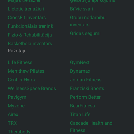
Mājas trenažieri
Ģērbtuvju aprīkojums
Lietotie trenažieri
Brīvie svari
CrossFit inventārs
Grupu nodarbību
inventārs
Funkcionālais treniņš
Grīdas segumi
Fizio & Rehabilitācija
Basketbola inventārs
Ražotāji
Life Fitness
GymNext
Merrithew Pilates
Dynamax
Centr x Hyrox
Jordan Fitness
WellnessSpace Brands
Franziski Sports
Pavigym
Perform Better
Myzone
BearFitness
Airex
Titan Life
TRX
Cascade Health and
Fitness
Therabody