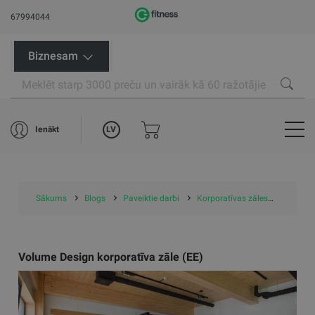
67994044
Biznesam
LV
Ienākt
Sākums
Blogs
Paveiktie darbi
Korporatīvas zāles
Volume 
Volume Design korporatīva zāle (EE)