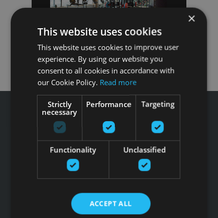
×
This website uses cookies
This website uses cookies to improve user
experience. By using our website you
consent to all cookies in accordance with
our Cookie Policy.
Read more
Strictly
Performance
Targeting
necessary
Tālrunis: +371 67 99 40 44
Functionality
Unclassified
info@gfitness.lv
SIA G Kolizejs
Juridiskā adrese: Ezermalas iela 6 k-3, Rīga, LV-1006
Reģ.Nr. 44103017158 PVN Nr. LV44103017158
ACCEPT ALL
A/S SEB Banka LV92UNLA0004007467819 , SWIFT: UNLALV2X