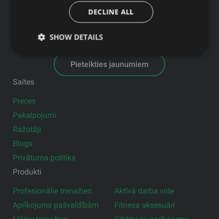
GFITNESS JAUNUMI TAVĀ E-PASTĀ
DECLINE ALL
SHOW DETAILS
Pieteikties jaunumiem
Saites
Preces
Pakalpojumi
Ražotāji
Blogs
Privātuma politika
Produkti
Profesionālie trenažieri
Aktīvā darba vide
Aprīkojums pašvaldībām
Fitnesa aksesuāri