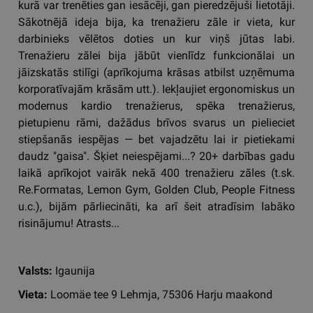
kurā var trenēties gan iesācēji, gan pieredzējuši lietotāji.
Sākotnējā ideja bija, ka trenažieru zāle ir vieta, kur
darbinieks vēlētos doties un kur viņš jūtas labi.
Trenažieru zālei bija jābūt vienlīdz funkcionālai un
jāizskatās stilīgi (aprīkojuma krāsas atbilst uzņēmuma
korporatīvajām krāsām utt.). Iekļaujiet ergonomiskus un
modernus kardio trenažierus, spēka trenažierus,
pietupienu rāmi, dažādus brīvos svarus un pielieciet
stiepšanās iespējas — bet vajadzētu lai ir pietiekami
daudz "gaisa". Šķiet neiespējami...? 20+ darbības gadu
laikā aprīkojot vairāk nekā 400 trenažieru zāles (t.sk.
Re.Formatas, Lemon Gym, Golden Club, People Fitness
u.c.), bijām pārliecināti, ka arī šeit atradīsim labāko
risinājumu! Atrasts...
Valsts:
Igaunija
Vieta:
Loomäe tee 9 Lehmja, 75306 Harju maakond