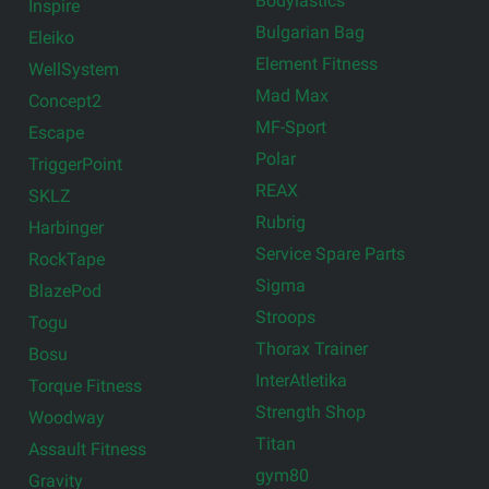
Bodylastics
Inspire
Bulgarian Bag
Eleiko
Element Fitness
WellSystem
Mad Max
Concept2
MF-Sport
Escape
Polar
TriggerPoint
REAX
SKLZ
Rubrig
Harbinger
Service Spare Parts
RockTape
Sigma
BlazePod
Stroops
Togu
Thorax Trainer
Bosu
InterAtletika
Torque Fitness
Strength Shop
Woodway
Titan
Assault Fitness
gym80
Gravity