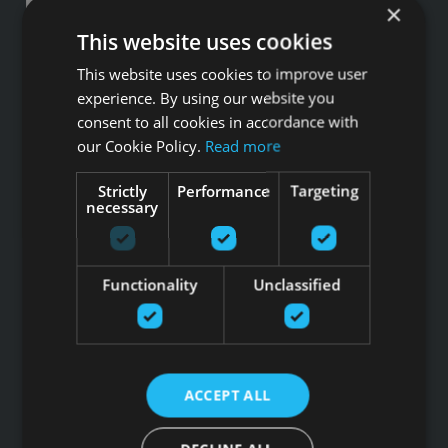
×
This website uses cookies
This website uses cookies to improve user
Pieteikties jaunumiem
experience. By using our website you
consent to all cookies in accordance with
Saites
our Cookie Policy.
Read more
Preces
Strictly
Performance
Targeting
Pakalpojumi
necessary
Ražotāji
Blogs
Privātuma politika
Functionality
Unclassified
Produkti
Profesionālie trenažieri
Aktīvā darba vide
Aprīkojums pašvaldībām
Fitnesa aksesuāri
ACCEPT ALL
Mājas trenažieri
Ģērbtuvju aprīkojums
Lietotie trenažieri
Brīvie svari