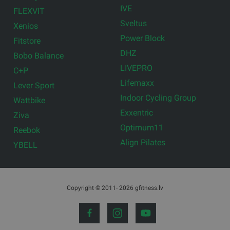
IVE
FLEXVIT
Sveltus
Xenios
Power Block
Fitstore
DHZ
Bobo Balance
LIVEPRO
C+P
Lifemaxx
Lever Sport
Indoor Cycling Group
Wattbike
Exxentric
Ziva
Optimum11
Reebok
Align Pilates
YBELL
Copyright © 2011- 2026 gfitness.lv