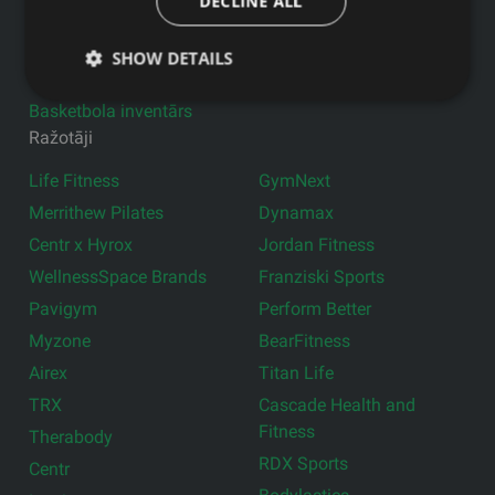
DECLINE ALL
CrossFit inventārs
Grupu nodarbību
inventārs
Funkcionālais treniņš
SHOW DETAILS
Grīdas segumi
Fizio & Rehabilitācija
Basketbola inventārs
Ražotāji
Life Fitness
GymNext
Merrithew Pilates
Dynamax
Centr x Hyrox
Jordan Fitness
WellnessSpace Brands
Franziski Sports
Pavigym
Perform Better
Myzone
BearFitness
Airex
Titan Life
TRX
Cascade Health and
Fitness
Therabody
RDX Sports
Centr