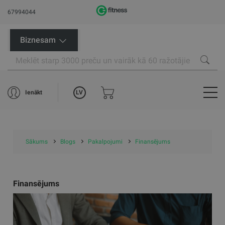
67994044
Biznesam
LV
Ienākt
Sākums
Blogs
Pakalpojumi
Finansējums
Finansējums