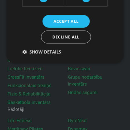
Ražotāji
Blogs
ACCEPT ALL
Privātuma politika
Produkti
DECLINE ALL
Profesionālie trenažieri
Aktīvā darba vide
SHOW DETAILS
Aprīkojums pašvaldībām
Fitnesa aksesuāri
Mājas trenažieri
Ģērbtuvju aprīkojums
Lietotie trenažieri
Brīvie svari
CrossFit inventārs
Grupu nodarbību
inventārs
Funkcionālais treniņš
Grīdas segumi
Fizio & Rehabilitācija
Basketbola inventārs
Ražotāji
Life Fitness
GymNext
Merrithew Pilates
Dynamax