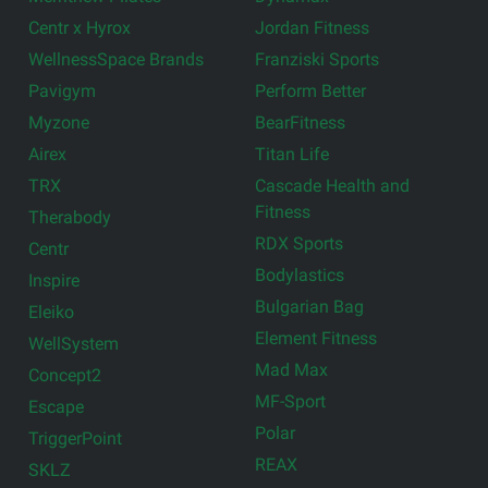
Centr x Hyrox
Jordan Fitness
WellnessSpace Brands
Franziski Sports
Pavigym
Perform Better
Myzone
BearFitness
Airex
Titan Life
TRX
Cascade Health and
Fitness
Therabody
RDX Sports
Centr
Bodylastics
Inspire
Bulgarian Bag
Eleiko
Element Fitness
WellSystem
Mad Max
Concept2
MF-Sport
Escape
Polar
TriggerPoint
REAX
SKLZ