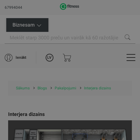
67994044
Biznesam
LV
Ienākt
Sākums
Blogs
Pakalpojumi
Interjera dizains
Interjera dizains