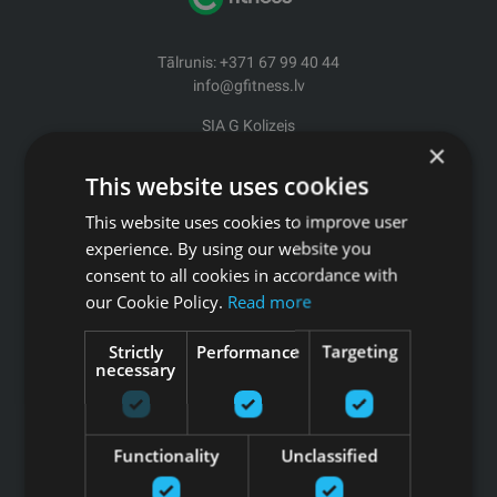
Tālrunis: +371 67 99 40 44
info@gfitness.lv
SIA G Kolizejs
×
Juridiskā adrese: Ezermalas iela 6 k-3, Rīga, LV-1006
Reģ.Nr. 44103017158 PVN Nr. LV44103017158
This website uses cookies
A/S SEB Banka LV92UNLA0004007467819 , SWIFT: UNLALV2X
This website uses cookies to improve user
GFITNESS JAUNUMI TAVĀ E-PASTĀ
experience. By using our website you
consent to all cookies in accordance with
our Cookie Policy.
Read more
Strictly
Performance
Targeting
necessary
Pieteikties jaunumiem
Saites
Functionality
Unclassified
Preces
Pakalpojumi