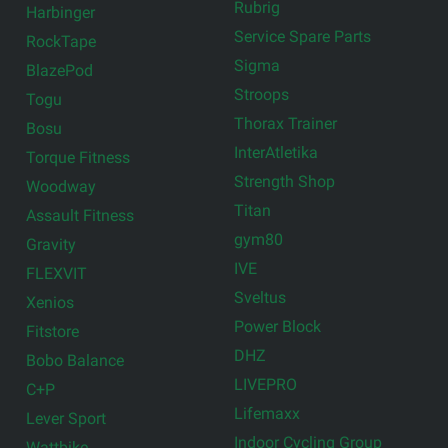
Rubrig
Harbinger
Service Spare Parts
RockTape
Sigma
BlazePod
Stroops
Togu
Thorax Trainer
Bosu
InterAtletika
Torque Fitness
Strength Shop
Woodway
Titan
Assault Fitness
gym80
Gravity
IVE
FLEXVIT
Sveltus
Xenios
Power Block
Fitstore
DHZ
Bobo Balance
LIVEPRO
C+P
Lifemaxx
Lever Sport
Indoor Cycling Group
Wattbike