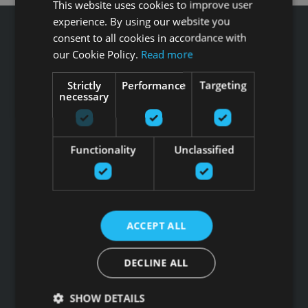
This website uses cookies to improve user
experience. By using our website you
consent to all cookies in accordance with
our Cookie Policy.
Read more
Tālrunis: +371 67 99 40 44
Strictly
Performance
Targeting
necessary
info@gfitness.lv
SIA G Kolizejs
Juridiskā adrese: Ezermalas iela 6 k-3, Rīga, LV-1006
Functionality
Unclassified
Reģ.Nr. 44103017158 PVN Nr. LV44103017158
A/S SEB Banka LV92UNLA0004007467819 , SWIFT: UNLALV2X
GFITNESS JAUNUMI TAVĀ E-PASTĀ
ACCEPT ALL
DECLINE ALL
Pieteikties jaunumiem
SHOW DETAILS
Saites