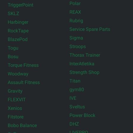
Polar
TriggerPoint
REAX
SKLZ
Rubrig
Harbinger
Service Spare Parts
RockTape
Sigma
BlazePod
Stroops
Togu
Thorax Trainer
Bosu
InterAtletika
Torque Fitness
Strength Shop
Woodway
Titan
Assault Fitness
gym80
Gravity
IVE
FLEXVIT
Sveltus
Xenios
Power Block
Fitstore
DHZ
Bobo Balance
LIVEPRO