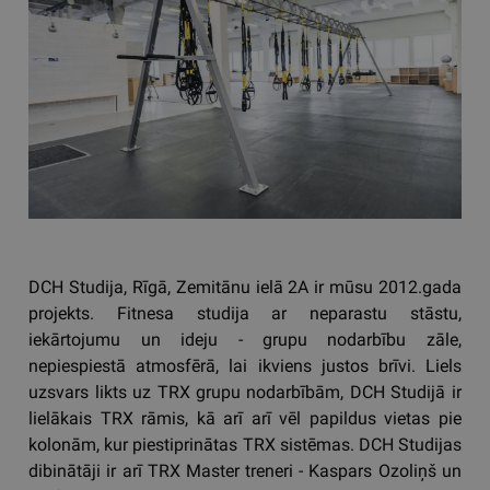
DCH Studija, Rīgā, Zemitānu ielā 2A ir mūsu 2012.gada
projekts. Fitnesa studija ar neparastu stāstu,
iekārtojumu un ideju - grupu nodarbību zāle,
nepiespiestā atmosfērā, lai ikviens justos brīvi. Liels
uzsvars likts uz TRX grupu nodarbībām, DCH Studijā ir
lielākais TRX rāmis, kā arī arī vēl papildus vietas pie
kolonām, kur piestiprinātas TRX sistēmas. DCH Studijas
dibinātāji ir arī TRX Master treneri - Kaspars Ozoliņš un