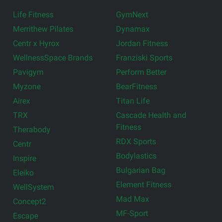
Life Fitness
GymNext
Merrithew Pilates
Dynamax
Centr x Hyrox
Jordan Fitness
WellnessSpace Brands
Franziski Sports
Pavigym
Perform Better
Myzone
BearFitness
Airex
Titan Life
TRX
Cascade Health and
Fitness
Therabody
RDX Sports
Centr
Bodylastics
Inspire
Bulgarian Bag
Eleiko
Element Fitness
WellSystem
Mad Max
Concept2
MF-Sport
Escape