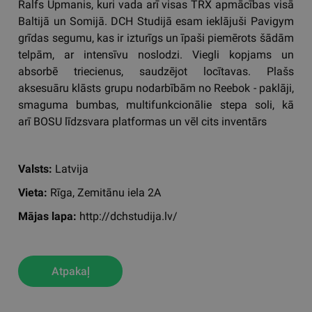
Ralfs Upmanis, kuri vada arī visas TRX apmācības visā
Baltijā un Somijā. DCH Studijā esam ieklājuši Pavigym
grīdas segumu, kas ir izturīgs un īpaši piemērots šādām
telpām, ar intensīvu noslodzi. Viegli kopjams un
absorbē triecienus, saudzējot locītavas. Plašs
aksesuāru klāsts grupu nodarbībām no Reebok - paklāji,
smaguma bumbas, multifunkcionālie stepa soli, kā
arī BOSU līdzsvara platformas un vēl cits inventārs
Valsts:
Latvija
Vieta:
Rīga, Zemitānu iela 2A
Mājas lapa:
http://dchstudija.lv/
Atpakaļ