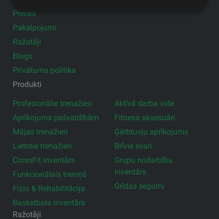
Preces
Pakalpojumi
Ražotāji
Blogs
Privātuma politika
Produkti
Profesionālie trenažieri
Aktīvā darba vide
Aprīkojums pašvaldībām
Fitnesa aksesuāri
Mājas trenažieri
Ģērbtuvju aprīkojums
Lietotie trenažieri
Brīvie svari
CrossFit inventārs
Grupu nodarbību
inventārs
Funkcionālais treniņš
Grīdas segumi
Fizio & Rehabilitācija
Basketbola inventārs
Ražotāji