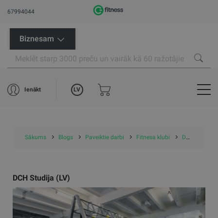
67994044
Biznesam
LV
Ienākt
Sākums
Blogs
Paveiktie darbi
Fitnesa klubi
DCH Studija (LV)
DCH Studija (LV)