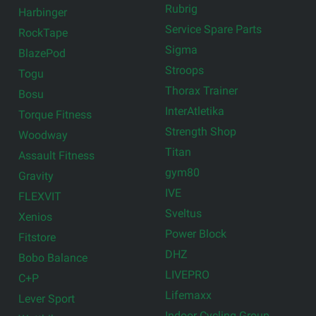
Rubrig
Harbinger
Service Spare Parts
RockTape
Sigma
BlazePod
Stroops
Togu
Thorax Trainer
Bosu
InterAtletika
Torque Fitness
Strength Shop
Woodway
Titan
Assault Fitness
gym80
Gravity
IVE
FLEXVIT
Sveltus
Xenios
Power Block
Fitstore
DHZ
Bobo Balance
LIVEPRO
C+P
Lifemaxx
Lever Sport
Indoor Cycling Group