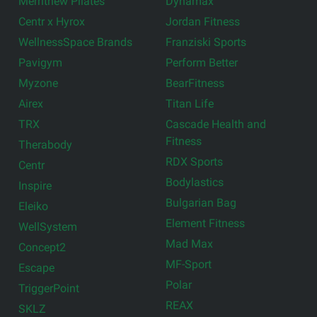
Merrithew Pilates
Dynamax
Centr x Hyrox
Jordan Fitness
WellnessSpace Brands
Franziski Sports
Pavigym
Perform Better
Myzone
BearFitness
Airex
Titan Life
TRX
Cascade Health and
Fitness
Therabody
RDX Sports
Centr
Bodylastics
Inspire
Bulgarian Bag
Eleiko
Element Fitness
WellSystem
Mad Max
Concept2
MF-Sport
Escape
Polar
TriggerPoint
REAX
SKLZ