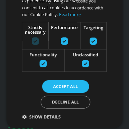
experience. By using our website you
consent to all cookies in accordance with
our Cookie Policy.
Read more
Tālrunis: +371 67 99 40 44
info@gfitness.lv
Strictly
Performance
Targeting
necessary
SIA G Kolizejs
Juridiskā adrese: Ezermalas iela 6 k-3, Rīga, LV-1006
Reģ.Nr. 44103017158 PVN Nr. LV44103017158
A/S SEB Banka LV92UNLA0004007467819 , SWIFT: UNLALV2X
Functionality
Unclassified
GFITNESS JAUNUMI TAVĀ E-PASTĀ
ACCEPT ALL
Pieteikties jaunumiem
DECLINE ALL
Saites
SHOW DETAILS
Preces
Pakalpojumi