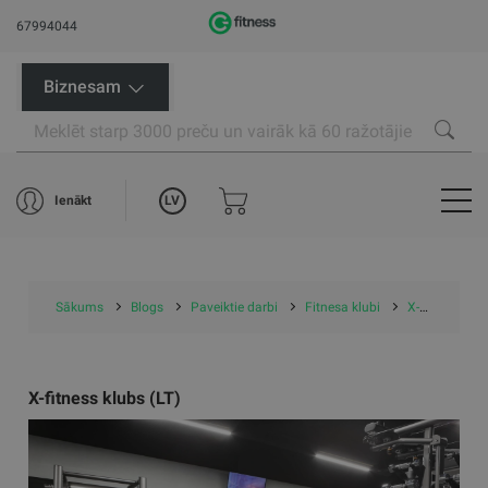
67994044
Biznesam
LV
Ienākt
Sākums
Blogs
Paveiktie darbi
Fitnesa klubi
X-fitness klubs (LT)
X-fitness klubs (LT)