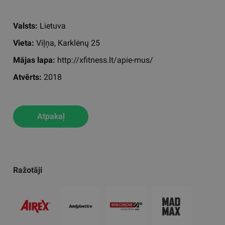
Valsts:
Lietuva
Vieta:
Viļņa, Karklėnų 25
Mājas lapa:
http://xfitness.lt/apie-mus/
Atvērts:
2018
Atpakaļ
Ražotāji