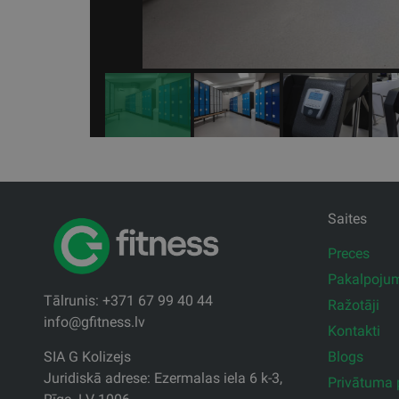
Saites
Preces
Pakalpoju
Tālrunis: +371 67 99 40 44
Ražotāji
info@gfitness.lv
Kontakti
Blogs
SIA G Kolizejs
Juridiskā adrese: Ezermalas iela 6 k-3,
Privātuma p