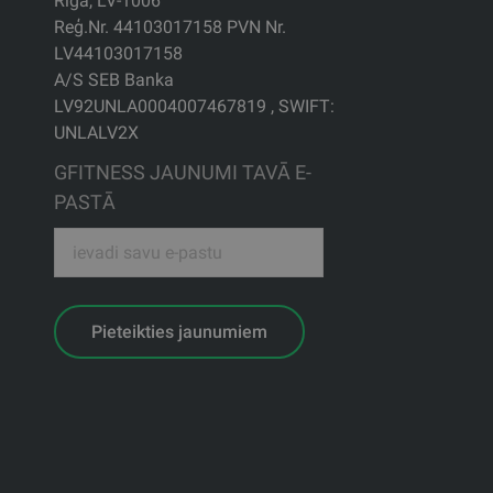
Rīga, LV-1006
Reģ.Nr. 44103017158 PVN Nr.
LV44103017158
A/S SEB Banka
LV92UNLA0004007467819 , SWIFT:
UNLALV2X
GFITNESS JAUNUMI TAVĀ E-
PASTĀ
Pieteikties jaunumiem