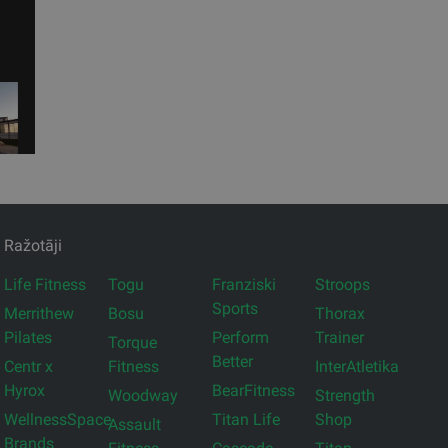
Ražotāji
Life Fitness
Togu
Franziski
Stroops
Sports
Merrithew
Bosu
Thorax
Pilates
Perform
Trainer
Torque
Better
Centr x
Fitness
InterAtletika
Hyrox
BearFitness
Woodway
Strength
WellnessSpace
Titan Life
Shop
Assault
Brands