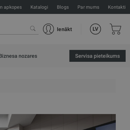
un apkopes
Katalogi
Blogs
Par mums
Kontakti
LV
Ienākt
Biznesa nozares
Servisa pieteikums