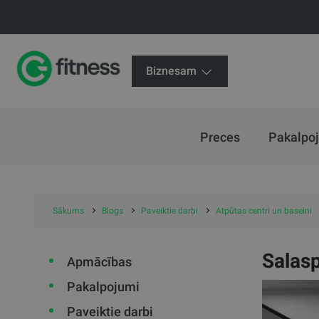
Biznesam
Preces
Pakalpo
Sākums
Blogs
Paveiktie darbi
Atpūtas centri un baseini
Salasp
Apmācības
Pakalpojumi
Paveiktie darbi