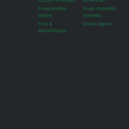
CrossFit inventārs
Brīvie svari
Funkcionālais
Grupu nodarbību
treniņš
inventārs
Fizio &
Grīdas segumi
Rehabilitācija