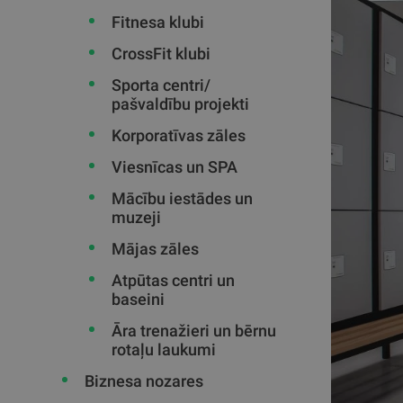
Fitnesa klubi
CrossFit klubi
Sporta centri/
pašvaldību projekti
Korporatīvas zāles
Viesnīcas un SPA
Mācību iestādes un
muzeji
Mājas zāles
Atpūtas centri un
baseini
Āra trenažieri un bērnu
rotaļu laukumi
Biznesa nozares