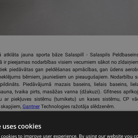
 atklāta jauna sporta bāze Salaspilī - Salaspils Peldbaseins
ā ir pieejamas nodarbības visiem vecumiem sākot no zīdaiņiem
 tiek piedāvātas gan peldēšanas apmācības, gan ūdens aerobi
meklējums bērniem, jauniešiem un pieaugušajiem. Nodarbību sa
apildināts. Piedāvājumā mazais baseins, lielais baseins, liel
auna, tvaika pirts, masāžas vanna (džakuzi). Gfitness aprīkoj
u ar piekļuves sistēmu (turniketu) un kases sistēmu, CP vā
 skapjiem,
Gantner
Technologies ražotāja slēdzenēm.
e uses cookies
kaļ
 cookies to improve user experience. By using our website you co