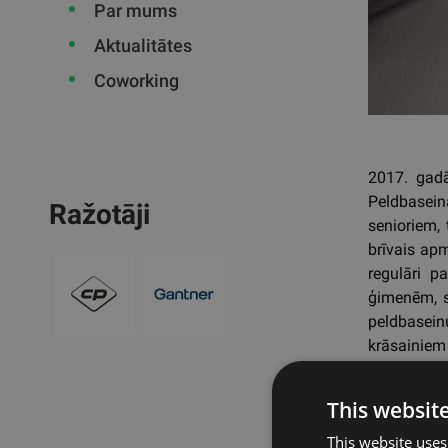
Par mums
Aktualitātes
Coworking
2017. gadā
Peldbasein
Ražotāji
senioriem,
brīvais ap
regulāri p
ģimenēm, s
peldbasein
krāsainiem
This websit
Atpa
This website uses