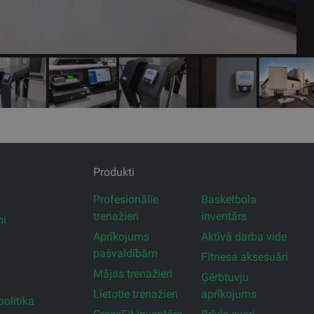
Produkti
Profesionālie
Basketbola
trenažieri
inventārs
mi
Aprīkojums
Aktīvā darba vide
pašvaldībām
Fitnesa aksesuāri
Mājas trenažieri
Ģērbtuvju
Lietotie trenažieri
aprīkojums
olitika