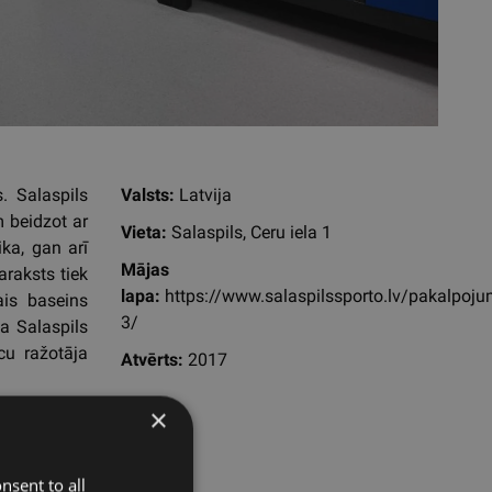
. Salaspils
Valsts:
Latvija
 beidzot ar
Vieta:
Salaspils, Ceru iela 1
ka, gan arī
Mājas
raksts tiek
lapa:
https://www.salaspilssporto.lv/pakalpoju
ais baseins
3/
a Salaspils
cu ražotāja
Atvērts:
2017
×
nsent to all