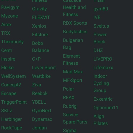
Fitness
Cascade
Titan
Pavigym
Health and
Gravity
gym80
Fitness
Myzone
FLEXVIT
IVE
RDX Sports
Airex
Xenios
Sveltus
Bodylastics
TRX
Fitstore
Power
Bulgarian
Therabody
Block
Bobo
Bag
Centr
Balance
DHZ
Element
Inspire
C+P
LIVEPRO
Fitness
Eleiko
Lever Sport
Lifemaxx
Mad Max
WellSystem
Wattbike
Indoor
MF-Sport
Cycling
Concept2
Ziva
Polar
Group
Escape
Reebok
REAX
Exxentric
TriggerPoint
YBELL
Rubrig
Optimum11
SKLZ
GymNext
Service
Align
Harbinger
Dynamax
Spare Parts
Pilates
RockTape
Jordan
Sigma