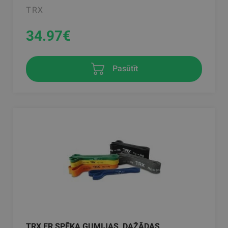
TRX
34.97
€
Pasūtīt
TRX ER SPĒKA GUMIJAS, DAŽĀDAS