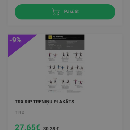
Pasūtīt
-9%
TRX RIP TRENIŅU PLAKĀTS
TRX
27.65
€
30.38 €