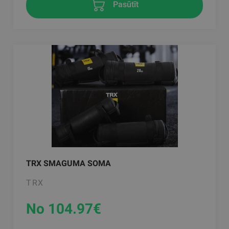
Pasūtīt
TRX SMAGUMA SOMA
TRX
No 104.97
€