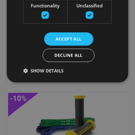
Functionality
Unclassified
TRX PRO 4 PIEKARES SISTĒMAS KOMPLEKTS
CAMO KRĀSĀ
TRX
ACCEPT ALL
196.14
€
DECLINE ALL
Pasūtīt
SHOW DETAILS
-10%