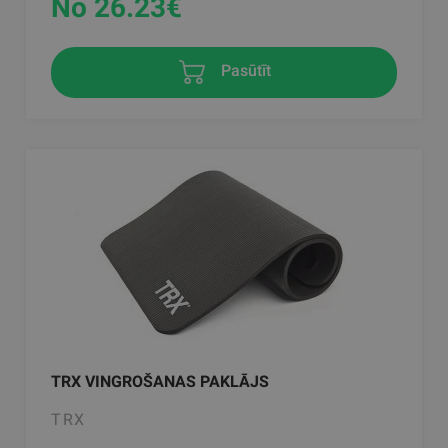
No 26.23
€
Pasūtīt
TRX VINGROŠANAS PAKLĀJS
TRX