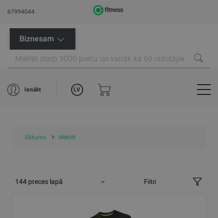
67994044
Biznesam
LV
Ienākt
Sākums
Meklēt
144 preces lapā
Filtri